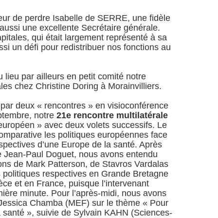
eur de perdre Isabelle de SERRE, une fidèle
 aussi une excellente Secrétaire générale.
itales, qui était largement représenté à sa
si un défi pour redistribuer nos fonctions au
 lieu par ailleurs en petit comité notre
ales chez Christine Doring à Morainvilliers.
 par deux « rencontres » en visioconférence
ptembre, notre
21e rencontre multilatérale
européen » avec deux volets successifs. Le
omparative les politiques européennes face
spectives d’une Europe de la santé. Après
de Jean-Paul Doguet, nous avons entendu
ons de Mark Patterson, de Stavros Vardalas
s politiques respectives en Grande Bretagne
rèce et en France, puisque l’intervenant
rnière minute. Pour l’après-midi, nous avons
 Jessica Chamba (MEF) sur le thème « Pour
a santé », suivie de Sylvain KAHN (Sciences-