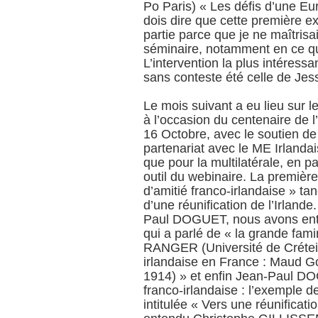
Po Paris) « Les défis d’une Eu
dois dire que cette première 
partie parce que je ne maîtrisai
séminaire, notamment en ce qu
L’intervention la plus intéress
sans conteste été celle de Jes
Le mois suivant a eu lieu sur 
à l’occasion du centenaire de 
16 Octobre, avec le soutien de 
partenariat avec le ME Irlanda
que pour la multilatérale, en p
outil du webinaire. La première
d’amitié franco-irlandaise » ta
d’une réunification de l’Irlan
Paul DOGUET, nous avons ent
qui a parlé de « la grande famin
RANGER (Université de Créteil) 
irlandaise en France : Maud Gon
1914) » et enfin Jean-Paul DOGU
franco-irlandaise : l’exemple 
intitulée « Vers une réunificat