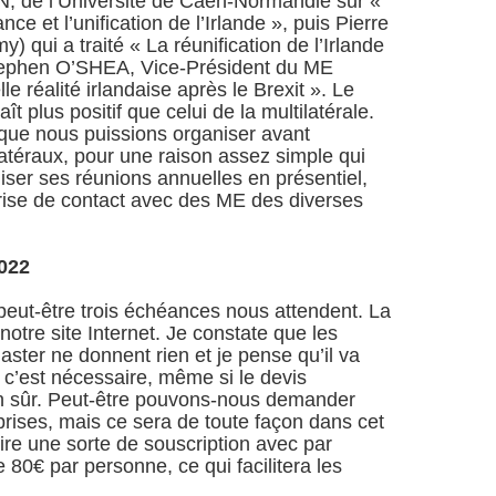
, de l’Université de Caen-Normandie sur «
nce et l’unification de l’Irlande », puis Pierre
qui a traité « La réunification de l’Irlande
 Stephen O’SHEA, Vice-Président du ME
le réalité irlandaise après le Brexit ». Le
ît plus positif que celui de la multilatérale.
 que nous puissions organiser avant
téraux, pour une raison assez simple qui
iser ses réunions annuelles en présentiel,
rise de contact avec des ME des diverses
022
 peut-être trois échéances nous attendent. La
notre site Internet. Je constate que les
ster ne donnent rien et je pense qu’il va
ue c’est nécessaire, même si le devis
en sûr. Peut-être pouvons-nous demander
prises, mais ce sera de toute façon dans cet
ire une sorte de souscription avec par
80€ par personne, ce qui facilitera les