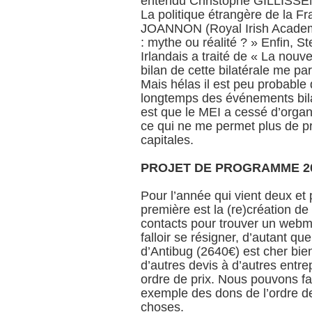
entendu Christophe GILLISSEN
La politique étrangère de la Fra
JOANNON (Royal Irish Academy) 
: mythe ou réalité ? » Enfin,
Irlandais a traité de « La nouvel
bilan de cette bilatérale me para
Mais hélas il est peu probable
longtemps des événements bila
est que le MEI a cessé d’organ
ce qui ne me permet plus de p
capitales.
PROJET DE PROGRAMME 2
Pour l’année qui vient deux et
première est la (re)création de 
contacts pour trouver un webma
falloir se résigner, d’autant q
d’Antibug (2640€) est cher bi
d’autres devis à d’autres entre
ordre de prix. Nous pouvons fa
exemple des dons de l’ordre de 
choses.