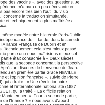
rope des vaccins », avec des questions. Je
expérience m’a paru un peu décevante en
s pas encore très bien l’outil du visio-
i concerne la traduction simultanée.
ante et techniquement la plus maîtrisée a
sica.
le même modèle notre bilatérale Paris-Dublin,
l’indépendance de l’Irlande, donc le samedi
l’Alliance Française de Dublin et en
is. Techniquement cela s’est mieux passé
artie parce que nous maîtrisions mieux cet
 partie était consacrée à « Deux siècles
ndis que la seconde concernait la perspective
de. Après un discours de bienvenue de Jean-
endu en première partie Grace NEVILLE,
e et l’opinion française », suivie de Pierre
qui a traité : « Une révolutionnaire
ne et l’internationale nationaliste (1887-
ET, qui a traité « La difficile relation
de Montalembert ». Pour la seconde partie,
ion de l’Irlande ? » nous avons d’abord