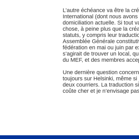
L’autre échéance va être la cr
International (dont nous avons 
domiciliation actuelle. Si tout
chose, à peine plus que la cré
statuts, y compris leur traducti
Assemblée Générale constitutive
fédération en mai ou juin par e
s’agirait de trouver un local, q
du MEF, et des membres accepta
Une dernière question concerne
toujours sur Helsinki, même si
deux courriers. La traduction 
coûte cher et je n’envisage p
exercice à Paris. Une solution 