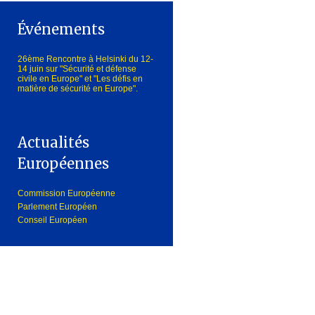
Événements
26ème Rencontre à Helsinki du 12-
14 juin sur "Sécurité et défense
civile en Europe" et "Les défis en
matière de sécurité en Europe".
Actualités
Européennes
Commission Européenne
Parlement Européen
Conseil Européen